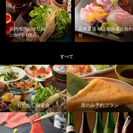
比内地鶏のせり鍋
石巻直送 極上刺身盛り合わ
2200円（税込）
せ
すべて
もてなし御宴会
席のみ予約プラン