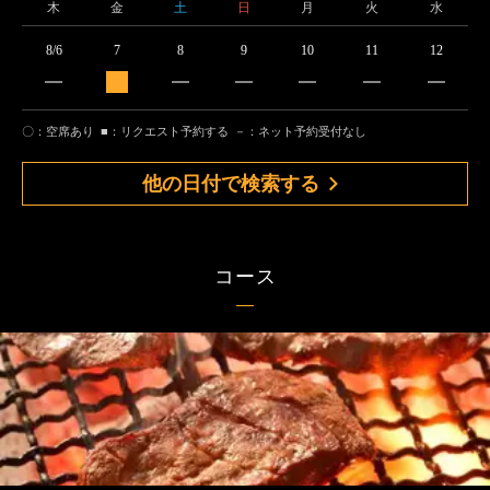
木
金
土
日
月
火
水
8/6
7
8
9
10
11
12
〇：空席あり
■：リクエスト予約する
－：ネット予約受付なし
他の日付で検索する
コース