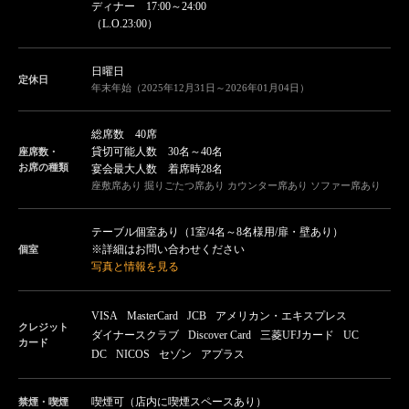
ディナー 17:00～24:00
（L.O.23:00）
日曜日
定休日
年末年始（2025年12月31日～2026年01月04日）
総席数 40席
貸切可能人数 30名～40名
座席数・
お席の種類
宴会最大人数 着席時28名
座敷席あり 掘りごたつ席あり カウンター席あり ソファー席あり
テーブル個室あり（1室/4名～8名様用/扉・壁あり）
※詳細はお問い合わせください
個室
写真と情報を見る
VISA
MasterCard
JCB
アメリカン・エキスプレス
クレジット
ダイナースクラブ
Discover Card
三菱UFJカード
UC
カード
DC
NICOS
セゾン
アプラス
喫煙可（店内に喫煙スペースあり）
禁煙・喫煙