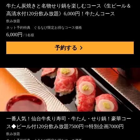
牛たん炭焼きと名物せり鍋を楽しむコース《生ビール＆
高清水付120分飲み放題》6,000円！牛たんコース
飲み放題
ネット予約特典 ぐるなび限定お得なコース価格
6,000円
/ 1名様
予約する
一番人気！仙台牛炙り寿司・牛たん・せり鍋！豪華コー
ス◆ビール付120分飲み放題7500円⇒特別企画7000円
飲み放題