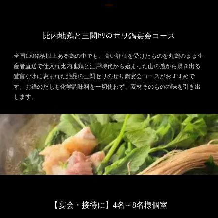
比内地鶏と三関ｾﾘのせり鍋宴会コース
全国150銘柄以上ある鶏の中でも、高い評価を受けたものを丸鶏のまま生
産者直送で仕入れ比内地鶏と江戸時代から始まった山の麓から湧き出る
豊富な水に恵まれた絶品の三関セリのせり鍋宴会コースがおすすめで
す。お鍋のだしも化学調味料を一切使わず、素材そのものの味を引き出
します。
【宴会・接待に】4名～8名様個室