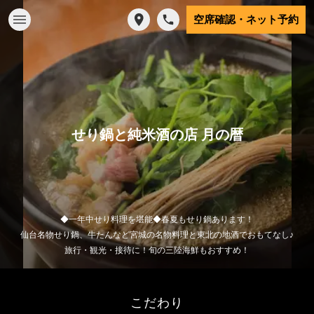
空席確認・ネット予約
せり鍋と純米酒の店 月の暦
◆一年中せり料理を堪能◆春夏もせり鍋あります！
仙台名物せり鍋、牛たんなど宮城の名物料理と東北の地酒でおもてなし♪
旅行・観光・接待に！旬の三陸海鮮もおすすめ！
こだわり